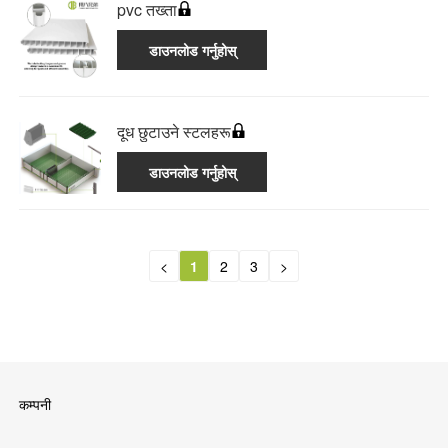
pvc तख्ता
डाउनलोड गर्नुहोस्
दूध छुटाउने स्टलहरू
डाउनलोड गर्नुहोस्
<
1
2
3
>
कम्पनी