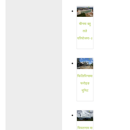
चीनमा बहु
तले
परियोजना-२
फिलिपिन्समा
फरोइङ
युनिट
भियतनाम मा