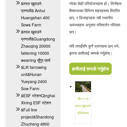
ãतरल खुवाउने
गरेका केही परियोजनाहरू हो। तिनीहरू
प्रणालीã Anhui
विश्वभरका विभिन्न शहरहरूमा वितरित
Huangshan 400
छन्, र डिजाइनहरू सबै स्थानीय
Sows Farm
अवस्थाहरू अनुसार परिमार्जन गरिएका
ãतरल खुवाउने
छन्।
प्रणालीãGuangdong
Zhaoqing 20000
यदि तपाइँसँग कुनै प्रश्नहरू छन् भने,
fattening 10000
कृपया हामीलाई सम्पर्क गर्नुहोस्।
weaning सुँगुर फार्म
ãLift farrowing
हामीलाई सम्पर्क गर्नुहोस
unitãHunan
Yueyang 2400
Sow Farm
ãESF स्टेशनQinghai
चीन-१ मा
Xining ESF स्टेशन
तरल खुवाउने
ãFull line
परियोजना
projectãShandong
Zhucheng 4800