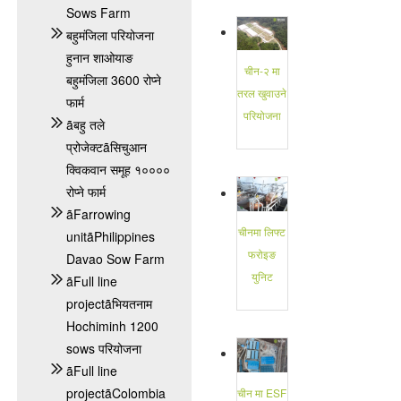
Sows Farm
बहुमंजिला परियोजना
हुनान शाओयाङ
चीन-२ मा
बहुमंजिला 3600 रोप्ने
तरल खुवाउने
फार्म
परियोजना
ãबहु तले
प्रोजेक्टãसिचुआन
क्विकवान समूह १००००
रोप्ने फार्म
ãFarrowing
चीनमा लिफ्ट
unitãPhilippines
फरोइङ
Davao Sow Farm
युनिट
ãFull line
projectãभियतनाम
Hochiminh 1200
sows परियोजना
ãFull line
projectãColombia
चीन मा ESF