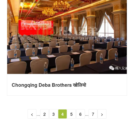
Chongqing Deba Brothers खोलियो
<
...
2
3
4
5
6
...
7
>