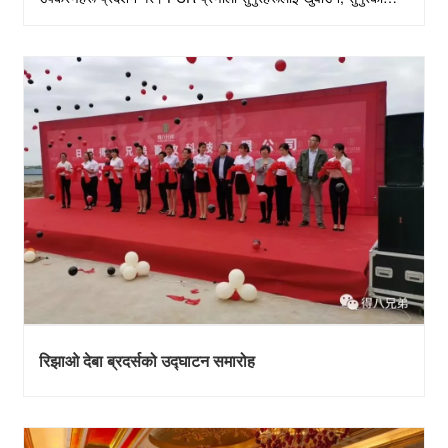
श्वासप्रश्वाससम्बन्धी रोग......
रिझाओ देबा ब्रदर्सको उद्घाटन समारोह