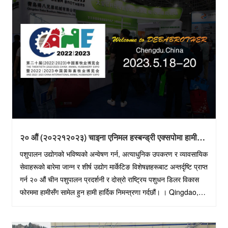
२० औं (२०२२१२०२३) चाइना एनिमल हस्बन्ड्री एक्सपोमा हामीसँग
सामेल हुनुहोस् - अत्याधुनिक उपकरण र व्यावसायिक सेवाहरू पत्ता
पशुपालन उद्योगको भविष्यको अन्वेषण गर्न, अत्याधुनिक उपकरण र व्यावसायिक
लगाउनुहोस्
सेवाहरूको बारेमा जान्न र शीर्ष उद्योग मार्केटिङ विशेषज्ञहरूबाट अन्तर्दृष्टि प्राप्त
गर्न २० औं चीन पशुपालन प्रदर्शनी र दोस्रो राष्ट्रिय पशुधन डिलर विकास
फोरममा हामीसँग सामेल हुन हामी हार्दिक निमन्त्रणा गर्दछौं। । Qingdao,
Shandong......