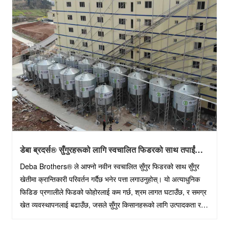
डेबा ब्रदर्स® सुँगुरहरूको लागि स्वचालित फिडरको साथ तपाईंको
सुँगुर खेती सञ्चालनहरू रूपान्तरण गर्नुहोस्
Deba Brothers® ले आफ्नो नवीन स्वचालित सुँगुर फिडरको साथ सुँगुर
खेतीमा क्रान्तिकारी परिवर्तन गर्दैछ भनेर पत्ता लगाउनुहोस्। यो अत्याधुनिक
फिडिङ प्रणालीले फिडको फोहोरलाई कम गर्छ, श्रम लागत घटाउँछ, र समग्र
खेत व्यवस्थापनलाई बढाउँछ, जसले सुँगुर किसानहरूको लागि उत्पादकता र
नाफा बढाउँछ।