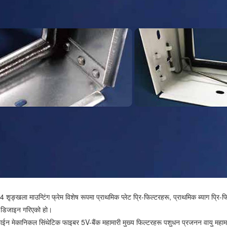
ृङ्खला माउन्टिंग फ्रेम विशेष रूपमा प्राथमिक प्लेट प्रि-फिल्टरहरू, प्राथमिक ब्याग प्र
ि डिजाइन गरिएको हो।
फाईन मेकानिकल सिंथेटिक फाइबर 5V-बैंक महामारी मुख्य फिल्टरहरू पशुधन प्रजनन वायु महामार