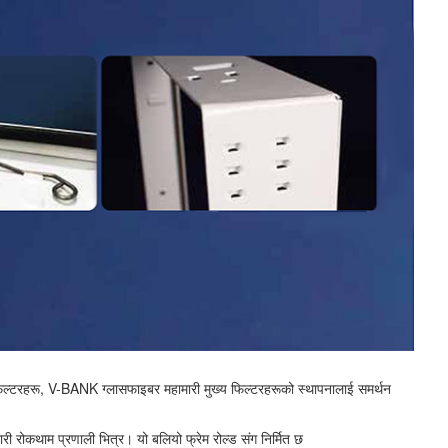
ि-फिल्टरहरू, V-BANK ग्लासफाइबर महामारी मुख्य फिल्टरहरूको स्थापनालाई समर्थन
ी रोकथाम प्रणाली भित्र। यो बलियो फ्रेम रोल्ड संग निर्मित छ