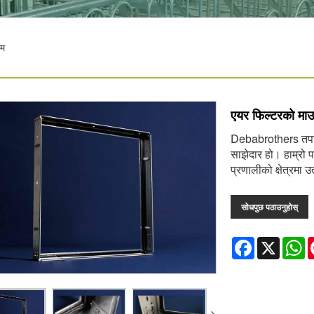
ेम
एयर फिल्टरको माउन
Debabrothers तपाइँ
साझेदार हो। हाम्रो प
प्रणालीको क्षेत्रमा 
सोधपुछ पठाउनुहोस्
Facebook
X
W