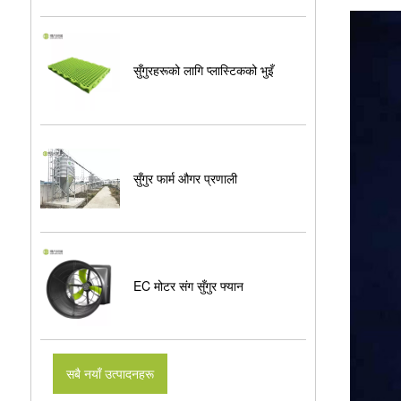
सुँगुरहरूको लागि प्लास्टिकको भुइँ
सुँगुर फार्म औगर प्रणाली
EC मोटर संग सुँगुर फ्यान
सबै नयाँ उत्पादनहरू