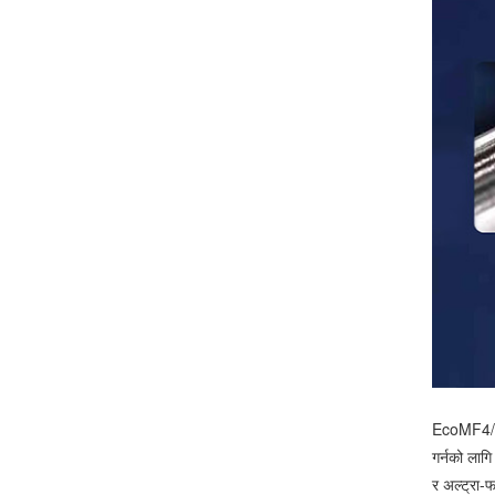
EcoMF4/4 श
गर्नको लाग
र अल्ट्रा-