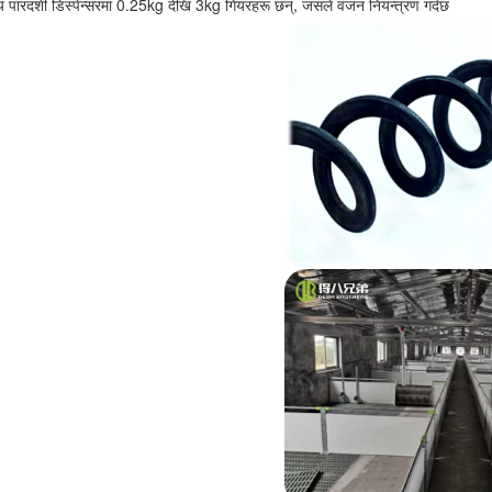
य पारदर्शी डिस्पेन्सरमा 0.25kg देखि 3kg गियरहरू छन्, जसले वजन नियन्त्रण गर्दछ