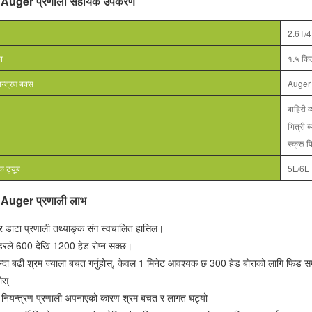
ार्म Auger प्रणाली सहायक उपकरण
2.6T/4
न
१.५ कि
न्त्रण बक्स
Auger
बाहिरी
भित्री
स्क्रू
क ट्यूब
5L/6L
र्म Auger प्रणाली लाभ
 डाटा प्रणाली तथ्याङ्क संग स्वचालित हासिल।
डरले 600 देखि 1200 हेड रोप्न सक्छ।
दा बढी श्रम ज्याला बचत गर्नुहोस्, केवल 1 मिनेट आवश्यक छ 300 हेड बोराको लागि फिड समाप्
ोस्
टर नियन्त्रण प्रणाली अपनाएको कारण श्रम बचत र लागत घट्यो