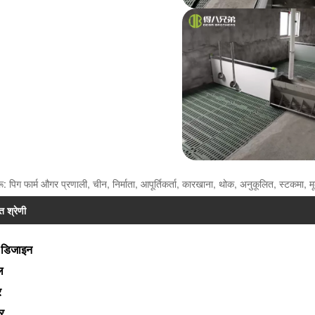
: पिग फार्म औगर प्रणाली, चीन, निर्माता, आपूर्तिकर्ता, कारखाना, थोक, अनुकूलित, स्टकमा, मूल
ित श्रेणी
्म डिजाइन
ल
र
डर