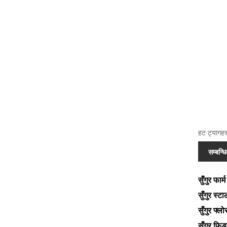
हट ट्यागहरू
सम्बन्ध
सुँगुर फार
सुँगुर स्टा
सुँगुर फ्लो
सुँगुर फि