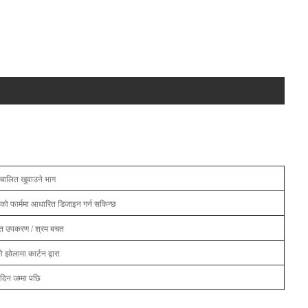
्वचालित खुवाउने भाग
ंको फार्ममा आधारित डिजाइन गर्न सकिन्छ
ित उपकरण / श्रम बचत
को झोलामा कार्टन द्वारा
िन जम्मा पछि