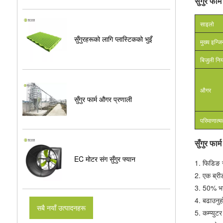
सुँगुर फ
साइलो
सुँगुरहरूको लागि प्लास्टिकको भुइँ
मुख्य इन्जि
बिजुली निय
औगर
सुँगुर फार्म औगर प्रणाली
परिमाणात्म
सुँगुर फा
EC मोटर संग सुँगुर फ्यान
1. फिडिङ र
2. एक ब्री
3. 50% भन्
4. बढाउनुह
सबै नयाँ उत्पादनहरू
5. कम्प्यु