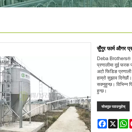
सुँगुर फार्म औगर प
Deba Brothers® एक 
प्रणालीमा दुई फरक प
अटो फिडिङ प्रणाली न
हाम्रो सुझाव दिनेछौ
सक्नुहुन्छ। विभिन्न 
हुन्छ।
सोधपुछ पठाउनुहोस्
Facebook
X
W